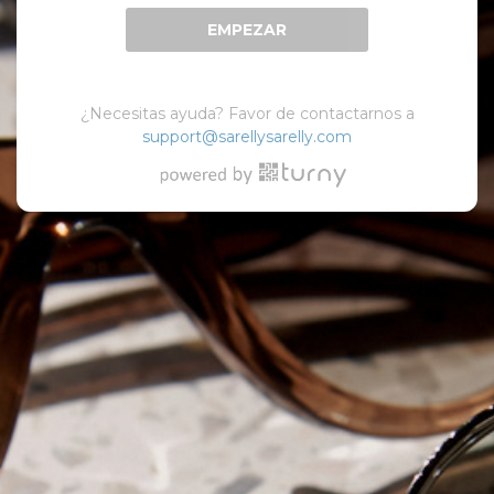
EMPEZAR
¿Necesitas ayuda? Favor de contactarnos a
support@sarellysarelly.com